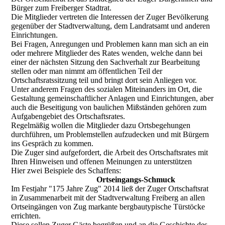
Bürger zum Freiberger Stadtrat.
Die Mitglieder vertreten die Interessen der Zuger Bevölkerung
gegenüber der Stadtverwaltung, dem Landratsamt und anderen
Einrichtungen.
Bei Fragen, Anregungen und Problemen kann man sich an ein
oder mehrere Mitglieder des Rates wenden, welche dann bei
einer der nächsten Sitzung den Sachverhalt zur Bearbeitung
stellen oder man nimmt am öffentlichen Teil der
Ortschaftsratssitzung teil und bringt dort sein Anliegen vor.
Unter anderem Fragen des sozialen Miteinanders im Ort, die
Gestaltung gemeinschaftlicher Anlagen und Einrichtungen, aber
auch die Beseitigung von baulichen Mißständen gehören zum
Aufgabengebiet des Ortschaftsrates.
Regelmäßig wollen die Mitglieder dazu Ortsbegehungen
durchführen, um Problemstellen aufzudecken und mit Bürgern
ins Gespräch zu kommen.
Die Zuger sind aufgefordert, die Arbeit des Ortschaftsrates mit
Ihren Hinweisen und offenen Meinungen zu unterstützen
Hier zwei Beispiele des Schaffens:
Ortseingangs-Schmuck
Im Festjahr "175 Jahre Zug" 2014 ließ der Zuger Ortschaftsrat
in Zusammenarbeit mit der Stadtverwaltung Freiberg an allen
Ortseingängen von Zug markante bergbautypische Türstöcke
errichten.
Diese sollen Zuger Gäste begrüßen und an die Geschichte des